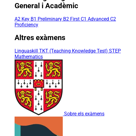
General i Acadèmic
A2 Key
B1 Preliminary
B2 First
C1 Advanced
C2
Proficiency
Altres exàmens
Linguaskill
TKT (Teaching Knowledge Test)
STEP
Mathematics
Sobre els exàmens