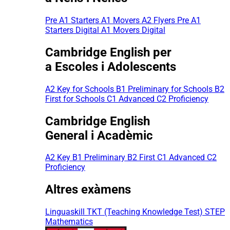
Pre A1 Starters
A1 Movers
A2 Flyers
Pre A1
Starters Digital
A1 Movers Digital
Cambridge English per
a Escoles i Adolescents
A2 Key for Schools
B1 Preliminary for Schools
B2
First for Schools
C1 Advanced
C2 Proficiency
Cambridge English
General i Acadèmic
A2 Key
B1 Preliminary
B2 First
C1 Advanced
C2
Proficiency
Altres exàmens
Linguaskill
TKT (Teaching Knowledge Test)
STEP
Mathematics