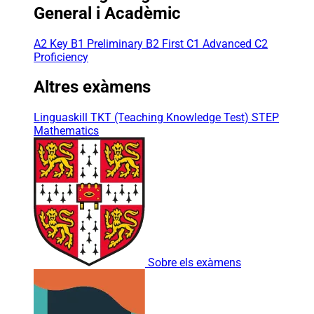
General i Acadèmic
A2 Key
B1 Preliminary
B2 First
C1 Advanced
C2
Proficiency
Altres exàmens
Linguaskill
TKT (Teaching Knowledge Test)
STEP
Mathematics
Sobre els exàmens