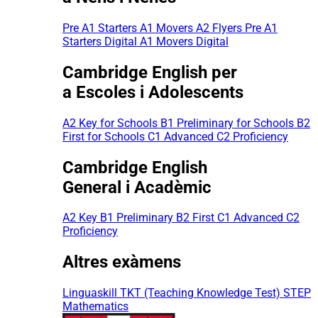
Pre A1 Starters
A1 Movers
A2 Flyers
Pre A1
Starters Digital
A1 Movers Digital
Cambridge English per
a Escoles i Adolescents
A2 Key for Schools
B1 Preliminary for Schools
B2
First for Schools
C1 Advanced
C2 Proficiency
Cambridge English
General i Acadèmic
A2 Key
B1 Preliminary
B2 First
C1 Advanced
C2
Proficiency
Altres exàmens
Linguaskill
TKT (Teaching Knowledge Test)
STEP
Mathematics