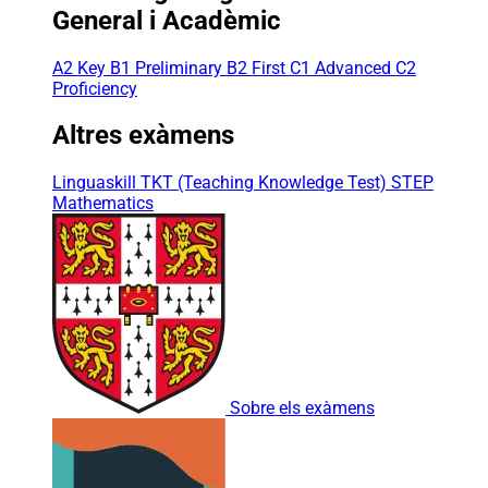
General i Acadèmic
A2 Key
B1 Preliminary
B2 First
C1 Advanced
C2
Proficiency
Altres exàmens
Linguaskill
TKT (Teaching Knowledge Test)
STEP
Mathematics
Sobre els exàmens