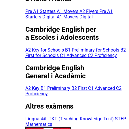
Pre A1 Starters
A1 Movers
A2 Flyers
Pre A1
Starters Digital
A1 Movers Digital
Cambridge English per
a Escoles i Adolescents
A2 Key for Schools
B1 Preliminary for Schools
B2
First for Schools
C1 Advanced
C2 Proficiency
Cambridge English
General i Acadèmic
A2 Key
B1 Preliminary
B2 First
C1 Advanced
C2
Proficiency
Altres exàmens
Linguaskill
TKT (Teaching Knowledge Test)
STEP
Mathematics