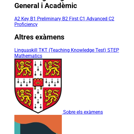
General i Acadèmic
A2 Key
B1 Preliminary
B2 First
C1 Advanced
C2
Proficiency
Altres exàmens
Linguaskill
TKT (Teaching Knowledge Test)
STEP
Mathematics
Sobre els exàmens