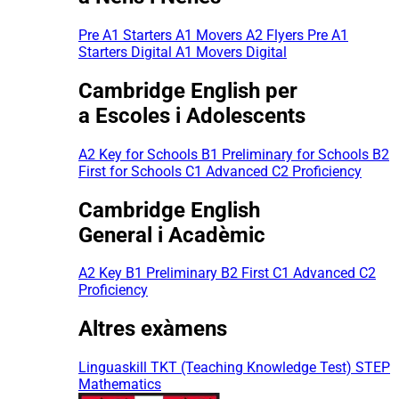
Pre A1 Starters
A1 Movers
A2 Flyers
Pre A1
Starters Digital
A1 Movers Digital
Cambridge English per
a Escoles i Adolescents
A2 Key for Schools
B1 Preliminary for Schools
B2
First for Schools
C1 Advanced
C2 Proficiency
Cambridge English
General i Acadèmic
A2 Key
B1 Preliminary
B2 First
C1 Advanced
C2
Proficiency
Altres exàmens
Linguaskill
TKT (Teaching Knowledge Test)
STEP
Mathematics