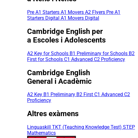
Pre A1 Starters
A1 Movers
A2 Flyers
Pre A1
Starters Digital
A1 Movers Digital
Cambridge English per
a Escoles i Adolescents
A2 Key for Schools
B1 Preliminary for Schools
B2
First for Schools
C1 Advanced
C2 Proficiency
Cambridge English
General i Acadèmic
A2 Key
B1 Preliminary
B2 First
C1 Advanced
C2
Proficiency
Altres exàmens
Linguaskill
TKT (Teaching Knowledge Test)
STEP
Mathematics