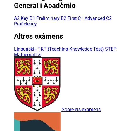
General i Acadèmic
A2 Key
B1 Preliminary
B2 First
C1 Advanced
C2
Proficiency
Altres exàmens
Linguaskill
TKT (Teaching Knowledge Test)
STEP
Mathematics
Sobre els exàmens