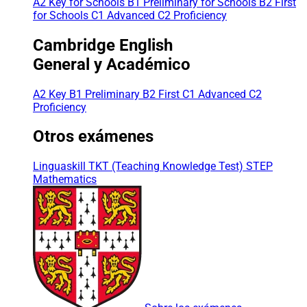
A2 Key for Schools
B1 Preliminary for Schools
B2 First
for Schools
C1 Advanced
C2 Proficiency
Cambridge English
General y Académico
A2 Key
B1 Preliminary
B2 First
C1 Advanced
C2
Proficiency
Otros exámenes
Linguaskill
TKT (Teaching Knowledge Test)
STEP
Mathematics