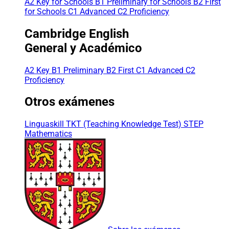
A2 Key for Schools
B1 Preliminary for Schools
B2 First
for Schools
C1 Advanced
C2 Proficiency
Cambridge English
General y Académico
A2 Key
B1 Preliminary
B2 First
C1 Advanced
C2
Proficiency
Otros exámenes
Linguaskill
TKT (Teaching Knowledge Test)
STEP
Mathematics