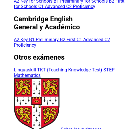
A2 Key for Schools
B1 Preliminary for Schools
B2 First
for Schools
C1 Advanced
C2 Proficiency
Cambridge English
General y Académico
A2 Key
B1 Preliminary
B2 First
C1 Advanced
C2
Proficiency
Otros exámenes
Linguaskill
TKT (Teaching Knowledge Test)
STEP
Mathematics